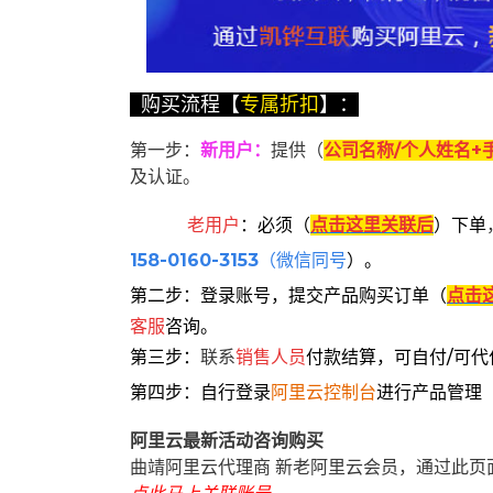
购买流程【
专属折扣
】：
第一步：
新用户
：
提供（
公司名称/个人姓名+
及认证。
老用户
：
必须
（
点击这里关联后
）
下单
158-0160-3153
（微信同号
）
。
第二步：登录账号，提交产品购买订单（
点击
客服
咨询。
第三步：
联系
销售人员
付款结算，可自付/可代
第四步：自行登录
阿里云控制台
进行产品管理
阿里云最新活动咨询购买
曲靖阿里云代理商 新老阿里云会员，通过此页