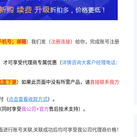
手机号；邮箱
）我们发（
注册连接
）给你，完成账号注册
，
才可享受代理商专属优惠
（
详情咨询大客户经理电话：
这里下单
）
如果此页面中没有所需产品，请
直接联系
我方
付（
点击查看收款方式
）。
（同时享受
我公司+官方
售后技术支持）。
面进行账号关联,关联成功后均可享受我公司代理商价格！