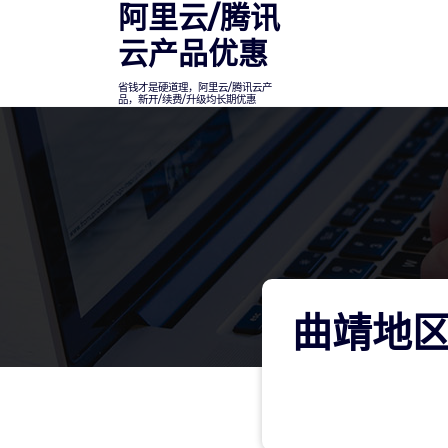
阿里云/腾讯
Skip
to
云产品优惠
content
省钱才是硬道理，阿里云/腾讯云产
品，新开/续费/升级均长期优惠
曲靖地