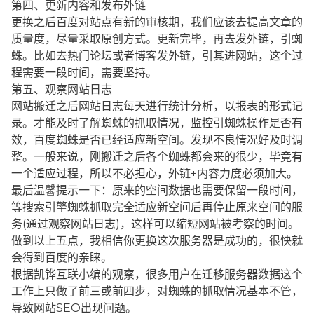
第四、更新内容和发布外链
更换之后百度对站点有新的审核期，我们应该去提高文章的
质量度，尽量采取原创方式。更新完毕，再去发外链，引蜘
蛛。比如去热门论坛或者博客发外链，引其进网站，这个过
程需要一段时间，需要坚持。
第五、观察网站日志
网站搬迁之后网站日志每天进行统计分析，以报表的形式记
录。才能及时了解蜘蛛的抓取情况，监控引蜘蛛操作是否有
效，百度蜘蛛是否已经适应新空间。发现不良情况好及时调
整。一般来说，刚搬迁之后各个蜘蛛都会来的很少，毕竟有
一个适应过程，所以不必担心，外链+内容力度必须加大。
最后温馨提示一下：原来的空间数据也需要保留一段时间，
等搜索引擎蜘蛛抓取完全适应新空间后再停止原来空间的服
务(通过观察网站日志)，这样可以缩短网站被考察的时间。
做到以上五点，我相信你更换这次服务器是成功的，很快就
会得到百度的亲睐。
根据凯铧互联小编的观察，很多用户在迁移服务器数据这个
工作上只做了前三或前四步，对蜘蛛的抓取情况基本不管，
导致网站SEO出现问题。