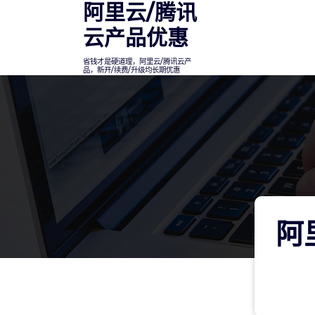
阿里云/腾讯
Skip
to
云产品优惠
content
省钱才是硬道理，阿里云/腾讯云产
品，新开/续费/升级均长期优惠
阿