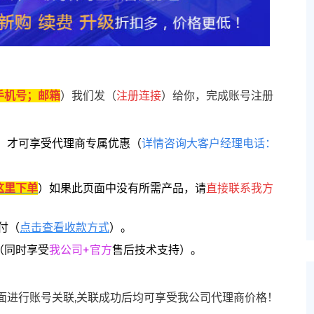
手机号；邮箱
）我们发（
注册连接
）给你，完成账号注册
，
才可享受代理商专属优惠
（
详情咨询大客户经理电话：
这里下单
）
如果此页面中没有所需产品，请
直接联系
我方
付（
点击查看收款方式
）。
（同时享受
我公司+官方
售后技术支持）。
面进行账号关联,关联成功后均可享受我公司代理商价格！