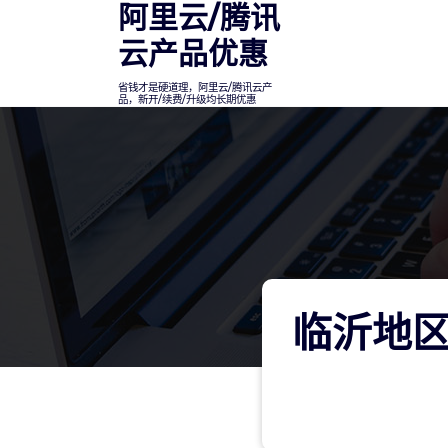
阿里云/腾讯
Skip
to
云产品优惠
content
省钱才是硬道理，阿里云/腾讯云产
品，新开/续费/升级均长期优惠
临沂地