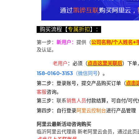
购买流程【
专属折扣
】：
第一步：
新用户
：
提供（
公司名称/个人姓名+
及认证。
老用户
：
必须
（
点击这里关联后
）
下单
158-0160-3153
（微信同号
）
。
第二步：登录账号，提交产品购买订单（
点击
客服
咨询。
第三步：
联系
销售人员
付款结算，可自付/可代
第四步：自行登录
阿里云控制台
进行产品管理
阿里云最新活动咨询购买
临沂阿里云代理商 新老阿里云会员，通过此页